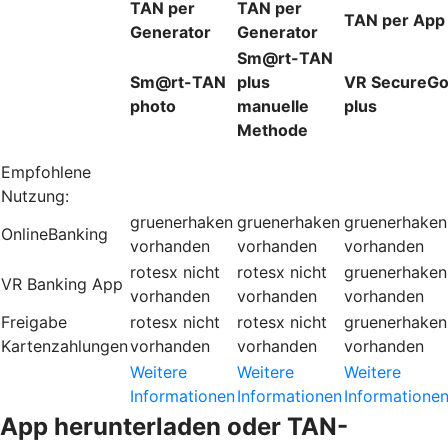
TAN per
TAN per
TAN per App
Generator
Generator
Sm@rt-TAN
Sm@rt-TAN
plus
VR SecureG
photo
manuelle
plus
Methode
Empfohlene
Nutzung:
gruenerhaken
gruenerhaken
gruenerhaken
OnlineBanking
vorhanden
vorhanden
vorhanden
rotesx
nicht
rotesx
nicht
gruenerhaken
VR Banking App
vorhanden
vorhanden
vorhanden
Freigabe
rotesx
nicht
rotesx
nicht
gruenerhaken
Kartenzahlungen
vorhanden
vorhanden
vorhanden
Weitere
Weitere
Weitere
Informationen
Informationen
Informatione
App herunterladen oder TAN-