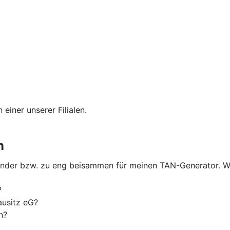
 einer unserer Filialen.
n
nander bzw. zu eng beisammen für meinen TAN-Generator. W
?
usitz eG?
n?