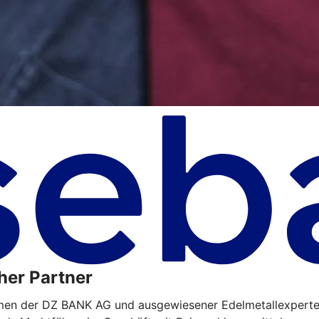
her Partner
hmen der DZ BANK AG und ausgewiesener Edelmetallexperte