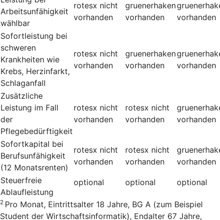
rotesx
nicht
gruenerhaken
gruenerhak
Arbeitsunfähigkeit
vorhanden
vorhanden
vorhanden
wählbar
Sofortleistung bei
schweren
rotesx
nicht
gruenerhaken
gruenerhak
Krankheiten wie
vorhanden
vorhanden
vorhanden
Krebs, Herzinfarkt,
Schlaganfall
Zusätzliche
Leistung im Fall
rotesx
nicht
rotesx
nicht
gruenerhak
der
vorhanden
vorhanden
vorhanden
Pflegebedürftigkeit
Sofortkapital bei
rotesx
nicht
rotesx
nicht
gruenerhak
Berufsunfähigkeit
vorhanden
vorhanden
vorhanden
(12 Monatsrenten)
Steuerfreie
optional
optional
optional
Ablaufleistung
2
Pro Monat, Eintrittsalter 18 Jahre, BG A (zum Beispiel
Student der Wirtschaftsinformatik), Endalter 67 Jahre,